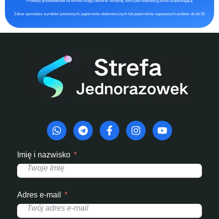
Produkty prezentowane na stronie mogą zawierać nikotynę, która jest substancją silnie uzależniającą.
Zakaz sprzedaży wyrobów tytoniowych, papierosów elektronicznych lub pojemników zapasowych osobom do lat 18.
Imię i nazwisko
Adres e-mail