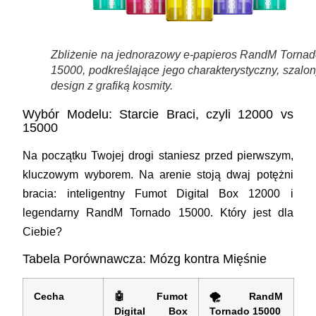
Zbliżenie na jednorazowy e-papieros RandM Tornad
15000, podkreślające jego charakterystyczny, szalo
design z grafiką kosmity.
Wybór Modelu: Starcie Braci, czyli 12000 vs
15000
Na początku Twojej drogi staniesz przed pierwszym,
kluczowym wyborem. Na arenie stoją dwaj potężni
bracia: inteligentny
Fumot Digital Box 12000
i
legendarny
RandM Tornado 15000
. Który jest dla
Ciebie?
Tabela Porównawcza: Mózg kontra Mięśnie
Cecha
🤖
Fumot
🌪️
RandM
Digital Box
Tornado 15000