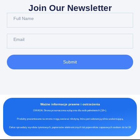
Join Our Newsletter
Submit
Ważne informacje prawne i ostrzeżenia
UWAGA: Strona przeznaczona wyłącznie dla osób pełnoletnich (18+).
Produkty prezentowane na stronie mogą zawierać nikotynę, która jest substancją silnie uzależniającą.
Zakaz sprzedaży wyrobów tytoniowych, papierosów elektronicznych lub pojemników zapasowych osobom do lat 18.