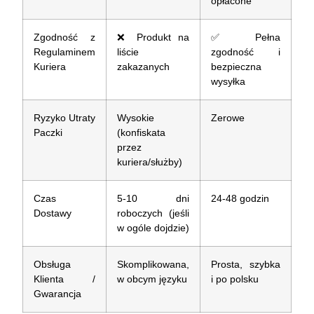
opłacone
Zgodność z
❌
Produkt na
✅
Pełna
Regulaminem
liście
zgodność i
Kuriera
zakazanych
bezpieczna
wysyłka
Ryzyko Utraty
Wysokie
Zerowe
Paczki
(konfiskata
przez
kuriera/służby)
Czas
5-10 dni
24-48 godzin
Dostawy
roboczych (jeśli
w ogóle dojdzie)
Obsługa
Skomplikowana,
Prosta, szybka
Klienta /
w obcym języku
i po polsku
Gwarancja