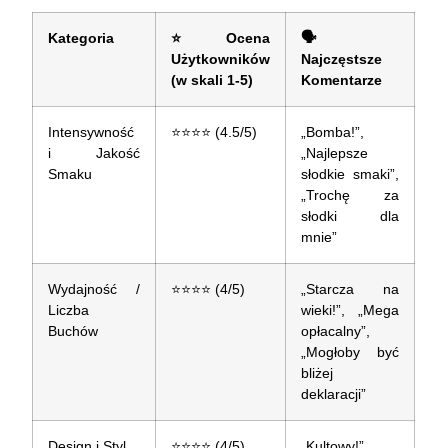
Kategoria
⭐
Ocena
🗣️
Użytkowników
Najczęstsze
(w skali 1-5)
Komentarze
Intensywność
⭐⭐⭐⭐ (4.5/5)
„Bomba!”,
i Jakość
„Najlepsze
Smaku
słodkie smaki”,
„Trochę za
słodki dla
mnie”
Wydajność /
⭐⭐⭐⭐ (4/5)
„Starcza na
Liczba
wieki!”, „Mega
Buchów
opłacalny”,
„Mogłoby być
bliżej
deklaracji”
Design i Styl
⭐⭐⭐⭐ (4/5)
„Kultowy!”,