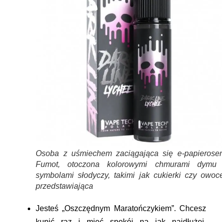
Osoba z uśmiechem zaciągająca się e-papierose
Fumot, otoczona kolorowymi chmurami dymu 
symbolami słodyczy, takimi jak cukierki czy owoce
przedstawiająca
Jesteś
„Oszczędnym Maratończykiem”
. Chcesz
kupić raz i mieć spokój na jak najdłużej,