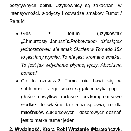
pozytywnych opinii. Użytkownicy są zakochani w
intensywności, słodyczy i odwadze smaków Fumot /
RandM.
Głos z forum (użytkownik
„Chmurzasty_Janusz”):
„Próbowałem dziesiątek
jednorazówek, ale smak
Skittles
w Tornado 15k
to jest inny wymiar. To nie jest 'aromat o smaku’.
To jest jak wdychanie płynnej tęczy. Absolutna
bomba!”
Co to oznacza?
Fumot nie bawi się w
subtelności. Jego smaki są jak muzyka pop –
głośne, chwytliwe, radosne i bezkompromisowo
słodkie. To właśnie ta cecha sprawia, że dla
miłośników cukierkowych i deserowych doznań
jest to marka numer jeden.
2. Wydajność, Która Robi Wrażenie (Maratończyk,