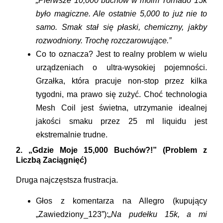
„Pierwsze 10,000 buchów w moim Tornado 15k
było magiczne. Ale ostatnie 5,000 to już nie to
samo. Smak stał się płaski, chemiczny, jakby
rozwodniony. Trochę rozczarowujące.”
Co to oznacza?
Jest to realny problem w wielu
urządzeniach o ultra-wysokiej pojemności.
Grzałka, która pracuje non-stop przez kilka
tygodni, ma prawo się zużyć. Choć technologia
Mesh Coil jest świetna, utrzymanie idealnej
jakości smaku przez 25 ml liquidu jest
ekstremalnie trudne.
2. „Gdzie Moje 15,000 Buchów?!” (Problem z
Liczbą Zaciągnięć)
Druga najczęstsza frustracja.
Głos z komentarza na Allegro (kupujący
„Zawiedziony_123”):
„Na pudełku 15k, a mi