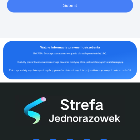
Submit
Ważne informacje prawne i ostrzeżenia
UWAGA: Strona przeznaczona wyłącznie dla osób pełnoletnich (18+).
Produkty prezentowane na stronie mogą zawierać nikotynę, która jest substancją silnie uzależniającą.
Zakaz sprzedaży wyrobów tytoniowych, papierosów elektronicznych lub pojemników zapasowych osobom do lat 18.