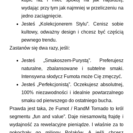
wydając przy tym jak najmniej w przeliczeniu na
jedno zaciągnięcie.
Jesteś
„Kolekcjonerem Stylu”
. Cenisz sobie
kultowy, odważny design i chcesz być częścią
pewnego trendu.
Zastanów się dwa razy, jeśli:
Jesteś
„Smakoszem-Purystą”
. Preferujesz
naturalne, zbalansowane i subtelne smaki.
Intensywna słodycz Fumota może Cię zmęczyć.
Jesteś
„Perfekcjonistą”
. Oczekujesz absolutnej,
100% niezawodności i idealnie powtarzalnego
smaku od pierwszego do ostatniego bucha.
Prawda jest taka, że Fumot / RandM Tornado to król
segmentu „fun and value”. Daje niesamowitą frajdę i
wydajność za rewelacyjne pieniądze. I właśnie za to
pokochały go miliony Polaków. A jeśli chcesz