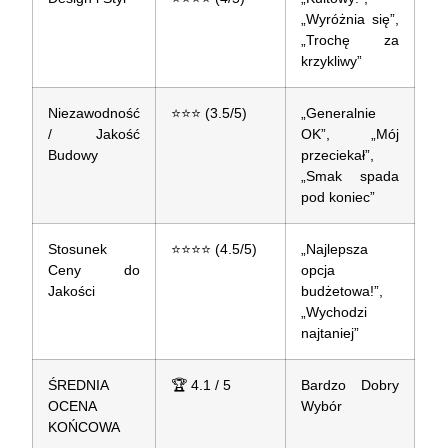
„Wyróżnia się”,
„Trochę za
krzykliwy”
Niezawodność
⭐⭐⭐ (3.5/5)
„Generalnie
/ Jakość
OK”, „Mój
Budowy
przeciekał”,
„Smak spada
pod koniec”
Stosunek
⭐⭐⭐⭐ (4.5/5)
„Najlepsza
Ceny do
opcja
Jakości
budżetowa!”,
„Wychodzi
najtaniej”
ŚREDNIA
🏆 4.1 / 5
Bardzo Dobry
OCENA
Wybór
KOŃCOWA