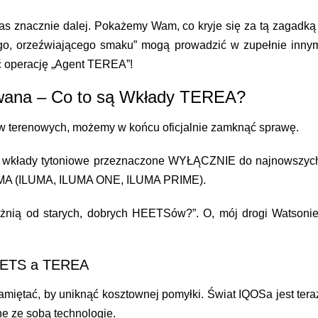
nas znacznie dalej. Pokażemy Wam, co kryje się za tą zagadką 
go, orzeźwiającego smaku” mogą prowadzić w zupełnie inny
ć operację „Agent TEREA”!
owana – Co to są Wkłady TEREA?
tów terenowych, możemy w końcu oficjalnie zamknąć sprawę.
ji wkłady tytoniowe przeznaczone WYŁĄCZNIE do najnowszyc
LUMA (ILUMA, ILUMA ONE, ILUMA PRIME).
óżnią od starych, dobrych HEETSów?”. O, mój drogi Watsonie
HEETS a TEREA
pamiętać, by uniknąć kosztownej pomyłki. Świat IQOSa jest tera
ne
ze sobą technologie.