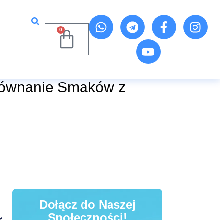
0
równanie Smaków z
Dołącz do Naszej
Społeczności!
t