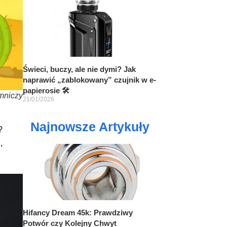
Świeci, buczy, ale nie dymi? Jak
naprawić „zablokowany” czujnik w e-
papierosie 🛠️
mniczy
21/01/2026
Najnowsze Artykuły
?
,
Hifancy Dream 45k: Prawdziwy
Potwór czy Kolejny Chwyt