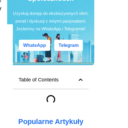
y
Uzyskaj dostęp do ekskluzywnych ofert,
porad i dyskusji z innymi pasjonatami.
Jesteśmy na WhatsApp i Telegramie!
WhatsApp
Telegram
Table of Contents
Popularne Artykuły