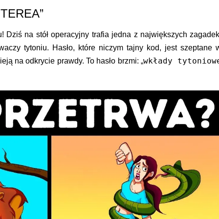
t TEREA”
 Dziś na stół operacyjny trafia jedna z największych zagadek
waczy tytoniu. Hasło, które niczym tajny kod, jest szeptane 
wkłady tytoniow
eją na odkrycie prawdy. To hasło brzmi: „