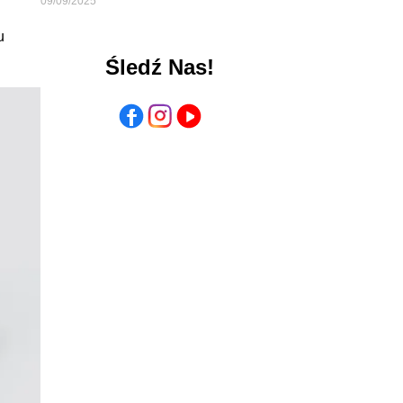
09/09/2025
u
Śledź Nas!