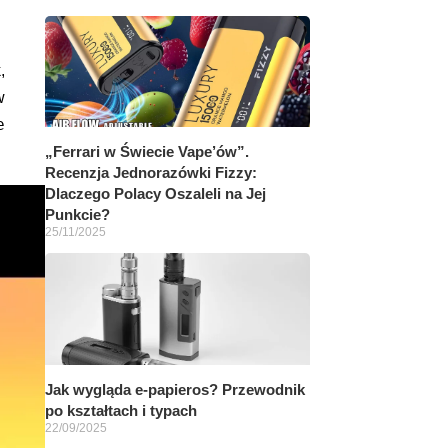
,
w
e
„Ferrari w Świecie Vape’ów”.
Recenzja Jednorazówki Fizzy:
Dlaczego Polacy Oszaleli na Jej
Punkcie?
25/11/2025
Jak wygląda e-papieros? Przewodnik
po kształtach i typach
22/09/2025