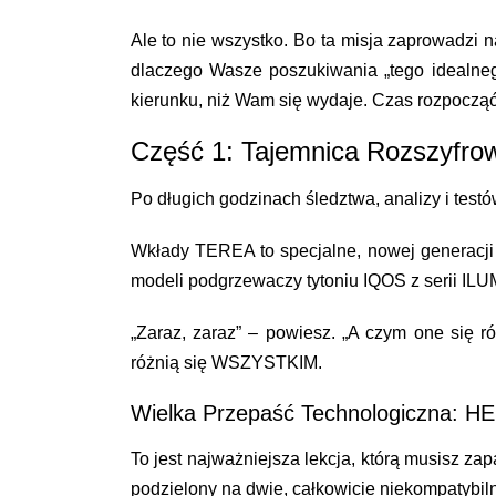
Ale to nie wszystko. Bo ta misja zaprowadzi 
dlaczego Wasze poszukiwania „tego idealne
kierunku, niż Wam się wydaje. Czas rozpoczą
Część 1: Tajemnica Rozszyfr
Po długich godzinach śledztwa, analizy i tes
Wkłady TEREA to specjalne, nowej generac
modeli podgrzewaczy tytoniu IQOS z serii I
„Zaraz, zaraz” – powiesz. „A czym one się r
różnią się WSZYSTKIM.
Wielka Przepaść Technologiczna: 
To jest najważniejsza lekcja, którą musisz za
podzielony na dwie,
całkowicie niekompatybil