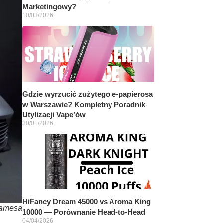
Marketingowy?
10/03/2026
Gdzie wyrzucić zużytego e-papierosa
w Warszawie? Kompletny Poradnik
Utylizacji Vape’ów
30/01/2026
HiFancy Dream 45000 vs Aroma King
Jamesa
10000 — Porównanie Head-to-Head
04/04/2026