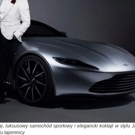
ę, luksusowy samochód sportowy i elegancki koktajl w stylu 
u tajemnicy