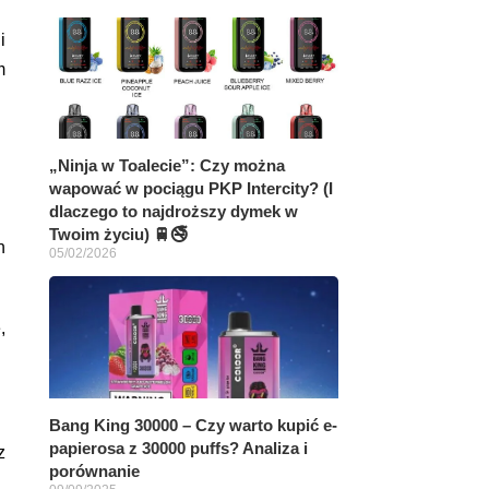
i
m
„Ninja w Toalecie”: Czy można
wapować w pociągu PKP Intercity? (I
dlaczego to najdroższy dymek w
Twoim życiu) 🚆🚭
h
05/02/2026
,
Bang King 30000 – Czy warto kupić e-
papierosa z 30000 puffs? Analiza i
z
porównanie