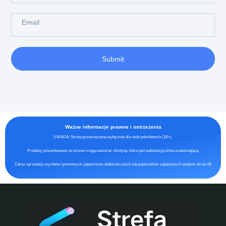
Submit
Ważne informacje prawne i ostrzeżenia
UWAGA: Strona przeznaczona wyłącznie dla osób pełnoletnich (18+).
Produkty prezentowane na stronie mogą zawierać nikotynę, która jest substancją silnie uzależniającą.
Zakaz sprzedaży wyrobów tytoniowych, papierosów elektronicznych lub pojemników zapasowych osobom do lat 18.