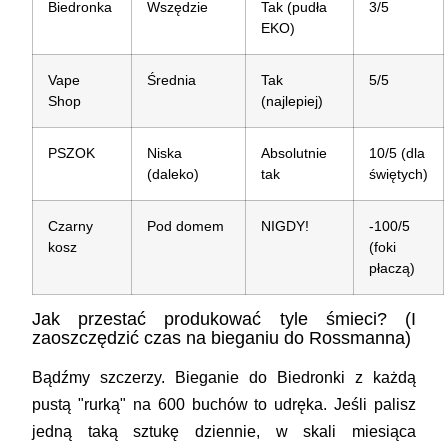
Biedronka
Wszędzie
Tak (pudła
3/5
EKO)
Vape
Średnia
Tak
5/5
Shop
(najlepiej)
PSZOK
Niska
Absolutnie
10/5 (dla
(daleko)
tak
świętych)
Czarny
Pod domem
NIGDY!
-100/5
kosz
(foki
płaczą)
Jak przestać produkować tyle śmieci? (I
zaoszczędzić czas na bieganiu do Rossmanna)
Bądźmy szczerzy. Bieganie do Biedronki z każdą
pustą "rurką" na 600 buchów to udręka. Jeśli palisz
jedną taką sztukę dziennie, w skali miesiąca