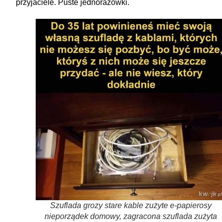
przyjaciele. Puste jednorazówki.
Szuflada grozy stare kable zużyte e-papierosy
nieporządek domowy, zagracona szuflada zużyta