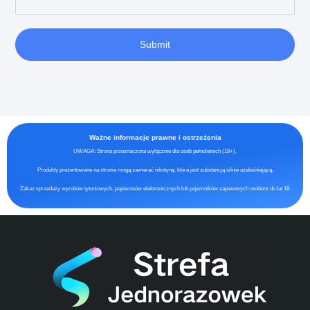
Submit
Ważne informacje prawne i ostrzeżenia
UWAGA: Strona przeznaczona wyłącznie dla osób pełnoletnich (18+).
Produkty prezentowane na stronie mogą zawierać nikotynę, która jest substancją silnie uzależniającą.
Zakaz sprzedaży wyrobów tytoniowych, papierosów elektronicznych lub pojemników zapasowych osobom do lat 18.