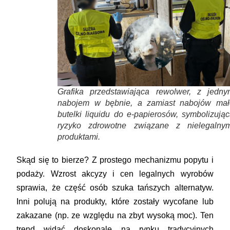
Grafika przedstawiająca rewolwer, z jedny
nabojem w bębnie, a zamiast nabojów mał
butelki liquidu do e-papierosów, symbolizują
ryzyko zdrowotne związane z nielegalnym
produktami.
Skąd się to bierze? Z prostego mechanizmu popytu i
podaży. Wzrost akcyzy i cen legalnych wyrobów
sprawia, że część osób szuka tańszych alternatyw.
Inni polują na produkty, które zostały wycofane lub
zakazane (np. ze względu na zbyt wysoką moc). Ten
trend widać doskonale na rynku tradycyjnych