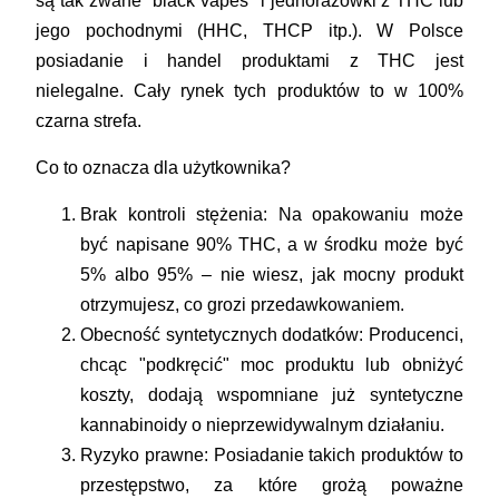
są tak zwane "black vapes" i jednorazówki z THC lub
jego pochodnymi (HHC, THCP itp.). W Polsce
posiadanie i handel produktami z THC jest
nielegalne. Cały rynek tych produktów to w 100%
czarna strefa.
Co to oznacza dla użytkownika?
Brak kontroli stężenia:
Na opakowaniu może
być napisane 90% THC, a w środku może być
5% albo 95% – nie wiesz, jak mocny produkt
otrzymujesz, co grozi przedawkowaniem.
Obecność syntetycznych dodatków:
Producenci,
chcąc "podkręcić" moc produktu lub obniżyć
koszty, dodają wspomniane już syntetyczne
kannabinoidy o nieprzewidywalnym działaniu.
Ryzyko prawne:
Posiadanie takich produktów to
przestępstwo, za które grożą poważne