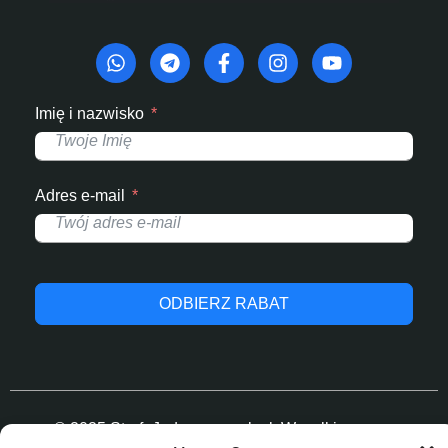
Imię i nazwisko
Adres e-mail
ODBIERZ RABAT
© 2025 StrefaJednorazowek.pl. Wszelkie prawa
zastrzeżone.