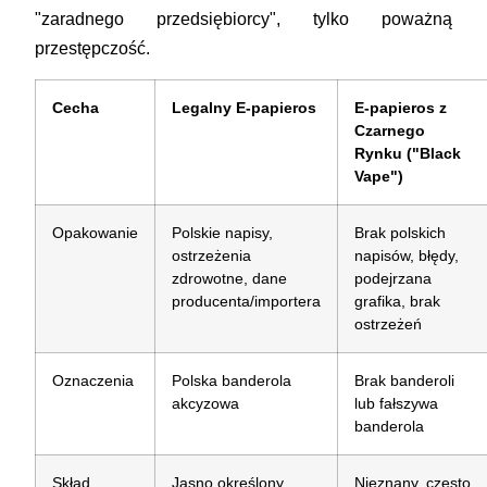
"zaradnego przedsiębiorcy", tylko poważną
przestępczość.
Cecha
Legalny E-papieros
E-papieros z
Czarnego
Rynku ("Black
Vape")
Opakowanie
Polskie napisy,
Brak polskich
ostrzeżenia
napisów, błędy,
zdrowotne, dane
podejrzana
producenta/importera
grafika, brak
ostrzeżeń
Oznaczenia
Polska banderola
Brak banderoli
akcyzowa
lub fałszywa
banderola
Skład
Jasno określony,
Nieznany, często