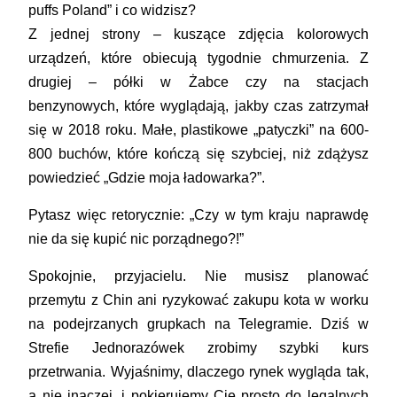
puffs Poland” i co widzisz?
Z jednej strony – kuszące zdjęcia kolorowych
urządzeń, które obiecują tygodnie chmurzenia. Z
drugiej – półki w Żabce czy na stacjach
benzynowych, które wyglądają, jakby czas zatrzymał
się w 2018 roku. Małe, plastikowe „patyczki” na 600-
800 buchów, które kończą się szybciej, niż zdążysz
powiedzieć „Gdzie moja ładowarka?”.
Pytasz więc retorycznie:
„Czy w tym kraju naprawdę
nie da się kupić nic porządnego?!”
Spokojnie, przyjacielu. Nie musisz planować
przemytu z Chin ani ryzykować zakupu kota w worku
na podejrzanych grupkach na Telegramie. Dziś w
Strefie Jednorazówek
zrobimy szybki kurs
przetrwania. Wyjaśnimy, dlaczego rynek wygląda tak,
a nie inaczej, i pokierujemy Cię prosto do legalnych