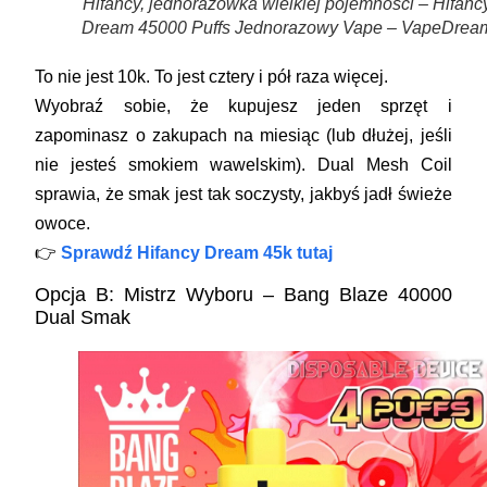
Hifancy, jednorazówka wielkiej pojemności – Hifanc
Dream 45000 Puffs Jednorazowy Vape – VapeDrea
To nie jest 10k. To jest
cztery i pół raza więcej
.
Wyobraź sobie, że kupujesz jeden sprzęt i
zapominasz o zakupach na miesiąc (lub dłużej, jeśli
nie jesteś smokiem wawelskim). Dual Mesh Coil
sprawia, że smak jest tak soczysty, jakbyś jadł świeże
owoce.
👉
Sprawdź Hifancy Dream 45k tutaj
Opcja B: Mistrz Wyboru – Bang Blaze 40000
Dual Smak