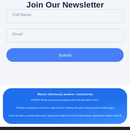
Join Our Newsletter
Submit
Ważne informacje prawne i ostrzeżenia
UWAGA: Strona przeznaczona wyłącznie dla osób pełnoletnich (18+).
Produkty prezentowane na stronie mogą zawierać nikotynę, która jest substancją silnie uzależniającą.
Zakaz sprzedaży wyrobów tytoniowych, papierosów elektronicznych lub pojemników zapasowych osobom do lat 18.