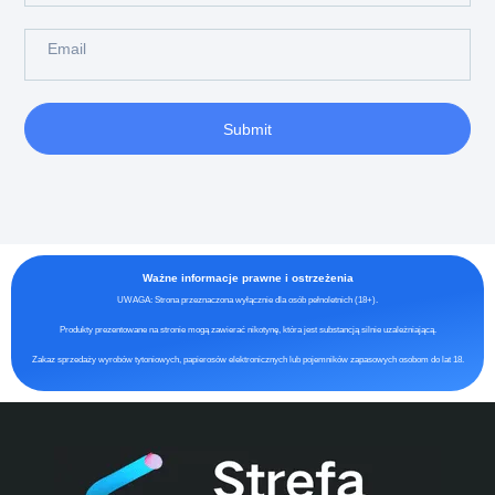
Submit
Ważne informacje prawne i ostrzeżenia
UWAGA: Strona przeznaczona wyłącznie dla osób pełnoletnich (18+).
Produkty prezentowane na stronie mogą zawierać nikotynę, która jest substancją silnie uzależniającą.
Zakaz sprzedaży wyrobów tytoniowych, papierosów elektronicznych lub pojemników zapasowych osobom do lat 18.