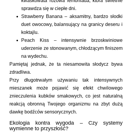
kwaskowata różowa lemoniada, która świetnie
sprawdza się w ciepłe dni.
Strawberry Banana
– aksamitny, bardzo słodki
duet owocowy, balansujący na granicy deseru i
koktajlu.
Peach Kiss
– intensywnie brzoskwiniowe
uderzenie ze stonowanym, chłodzącym finiszem
na wydechu.
Pamiętaj jednak, że ta niesamowita słodycz bywa
zdradliwa.
Przy długotrwałym używaniu tak intensywnych
mieszanek może pojawić się efekt chwilowego
znieczulenia kubków smakowych, co jest naturalną
reakcją obronną Twojego organizmu na zbyt dużą
dawkę bodźców sensorycznych.
Ekologia kontra wygoda – Czy systemy
wymienne to przyszłość?