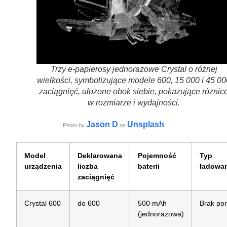
Trzy e-papierosy jednorazowe Crystal o różnej
wielkości, symbolizujące modele 600, 15 000 i 45 00
zaciągnięć, ułożone obok siebie, pokazujące różnic
w rozmiarze i wydajności.
Jason D
Unsplash
Photo by
on
Model
Deklarowana
Pojemność
Typ
urządzenia
liczba
baterii
ładowa
zaciągnięć
Crystal 600
do 600
500 mAh
Brak por
(jednorazowa)