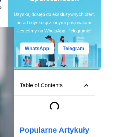
?
Uzyskaj dostęp do ekskluzywnych ofert,
porad i dyskusji z innymi pasjonatami.
Jesteśmy na WhatsApp i Telegramie!
WhatsApp
Telegram
Table of Contents
Popularne Artykuły