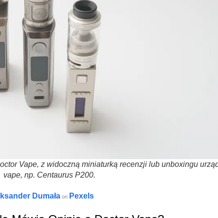
ctor Vape, z widoczną miniaturką recenzji lub unboxingu urzą
vape, np. Centaurus P200.
eksander Dumała
Pexels
on