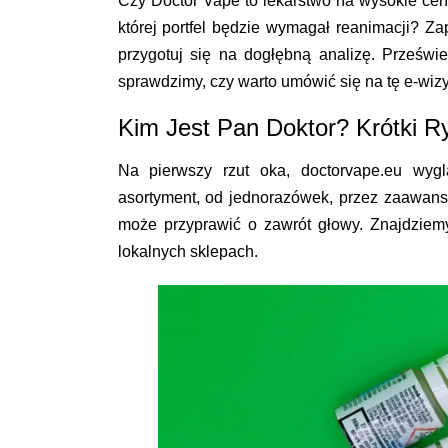
Czy Doctor Vape to lekarstwo na wysokie cen
której portfel będzie wymagał reanimacji? Za
przygotuj się na dogłębną analizę. Prześwie
sprawdzimy, czy warto umówić się na tę e-wizy
Kim Jest Pan Doktor? Krótki R
Na pierwszy rzut oka, doctorvape.eu wygl
asortyment, od jednorazówek, przez zaawan
może przyprawić o zawrót głowy. Znajdziemy 
lokalnych sklepach.