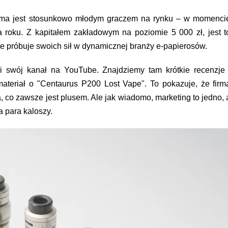
firma jest stosunkowo młodym graczem na rynku – w momenci
a roku. Z kapitałem zakładowym na poziomie 5 000 zł, jest t
re próbuje swoich sił w dynamicznej branży e-papierosów.
 swój kanał na YouTube. Znajdziemy tam krótkie recenzje 
materiał o "Centaurus P200 Lost Vape". To pokazuje, że firm
 co zawsze jest plusem. Ale jak wiadomo, marketing to jedno, 
a para kaloszy.