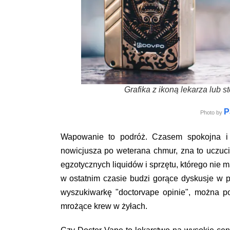
Grafika z ikoną lekarza lub 
P
Photo by
Wapowanie to podróż. Czasem spokojna i
nowicjusza po weterana chmur, zna to uczucie
egzotycznych liquidów i sprzętu, którego nie ma
w ostatnim czasie budzi gorące dyskusje w p
wyszukiwarkę "doctorvape opinie", można po
mrożące krew w żyłach.