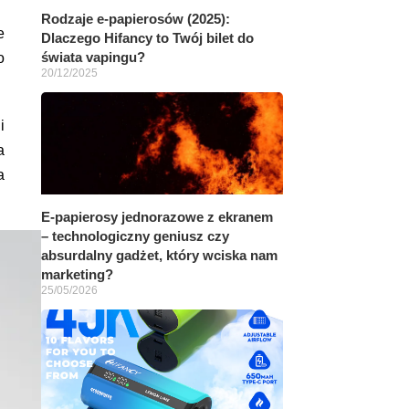
Rodzaje e-papierosów (2025):
e
Dlaczego Hifancy to Twój bilet do
świata vapingu?
o
20/12/2025
i
a
a
E-papierosy jednorazowe z ekranem
– technologiczny geniusz czy
absurdalny gadżet, który wciska nam
marketing?
25/05/2026