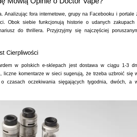
dę Mówią Opinie o Doctor Vape?
. Analizując fora internetowe, grupy na Facebooku i portale 
ści. Obok siebie funkcjonują historie o udanych zakupach 
riusz do thrillera. Przyjrzyjmy się najczęściej poruszany
t Cierpliwości
ardem w polskich e-sklepach jest dostawa w ciągu 1-3 dn
liczne komentarze w sieci sugerują, że trzeba uzbroić się 
ą o czasach oczekiwania sięgających tygodnia, dwóch, a 