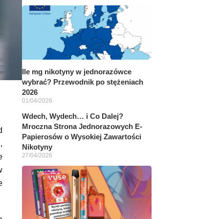
Ile mg nikotyny w jednorazówce
wybrać? Przewodnik po stężeniach
2026
01/04/2026
Wdech, Wydech… i Co Dalej?
Mroczna Strona Jednorazowych E-
d
Papierosów o Wysokiej Zawartości
,
Nikotyny
27/04/2026
e
w
e