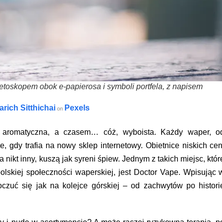
stetoskopem obok e-papierosa i symboli portfela, z napisem
arich Sitthichai
Pexels
on
 aromatyczna, a czasem… cóż, wyboista. Każdy waper, o
, gdy trafia na nowy sklep internetowy. Obietnice niskich cen
 nikt inny, kuszą jak syreni śpiew. Jednym z takich miejsc, któr
olskiej społeczności waperskiej, jest Doctor Vape. Wpisując 
czuć się jak na kolejce górskiej – od zachwytów po histori