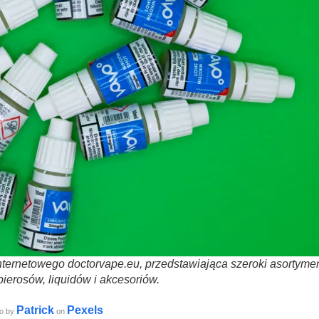
internetowego doctorvape.eu, przedstawiająca szeroki asortymen
pierosów, liquidów i akcesoriów.
Patrick
Pexels
to by
on