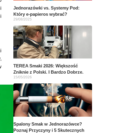
o
Jednorazówki vs. Systemy Pod:
i
Który e-papieros wybrać?
i
29/08/2025
i
,
TEREA Smaki 2026: Większość
w
Zniknie z Polski. I Bardzo Dobrze.
15/05/2026
Spalony Smak w Jednorazówce?
Poznaj Przyczyny i 5 Skutecznych