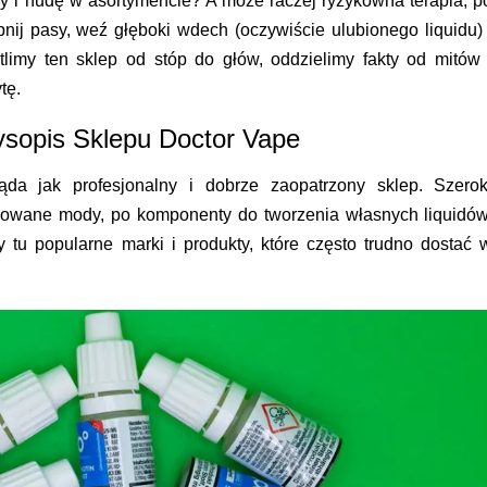
y i nudę w asortymencie? A może raczej ryzykowna terapia, p
pnij pasy, weź głęboki wdech (oczywiście ulubionego liquidu) 
tlimy ten sklep od stóp do głów, oddzielimy fakty od mitów 
tę.
ysopis Sklepu Doctor Vape
ąda jak profesjonalny i dobrze zaopatrzony sklep. Szerok
sowane mody, po komponenty do tworzenia własnych liquidów
tu popularne marki i produkty, które często trudno dostać 