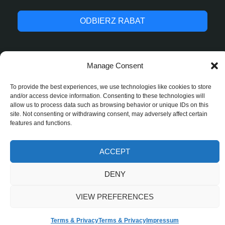
ODBIERZ RABAT
Manage Consent
© 2025 StrefaJednorazowek.pl. Wszelkie prawa
To provide the best experiences, we use technologies like cookies to store
zastrzeżone.
and/or access device information. Consenting to these technologies will
allow us to process data such as browsing behavior or unique IDs on this
site. Not consenting or withdrawing consent, may adversely affect certain
features and functions.
ACCEPT
DENY
VIEW PREFERENCES
Terms & Privacy
Terms & Privacy
Impressum
Home
Account
Cart
Search