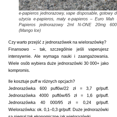
e-papieros jednorazowy, vape disposable, gotowy d
użycia e-papieros, mały e-papieros – Euro Mah 
Papieros jednorazowy 2ml N-ONE 20mg 600
(Mango Ice)
Czy warto przejść z jednorazówek na wielorazówkę?
Finansowo – tak, szczególnie jeśli vaperujesz
intensywnie. Ale wymaga nauki i zaangażowania.
Wiele osób wybiera duże jednorazówki 30 000+ jako
kompromis.
Ile kosztuje puff w różnych opcjach?
Jednorazówka 600 puffów/22 zł = 3,7 gr/puff.
Jednorazówka 4000 puffów/65 zł = 1,6 gr/puff.
Jednorazówka 40 000/95 zł = 0,24 gr/puff.
Wielorazówka: ok. 0,1–0,3 gr/puff. Duże jednorazówki
są niemal tak ekonomiczne jak wielorazówki.