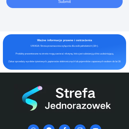
Submit
Ważne informacje prawne i ostrzeżenia
UWAGA: Strona przeznaczona wyłącznie dla osób pełnoletnich (18+).
Produkty prezentowane na stronie mogą zawierać nikotynę, która jest substancją silnie uzależniającą.
Zakaz sprzedaży wyrobów tytoniowych, papierosów elektronicznych lub pojemników zapasowych osobom do lat 18.