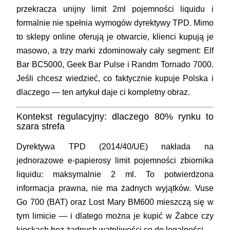
przekracza unijny limit 2ml pojemności liquidu i
formalnie nie spełnia wymogów dyrektywy TPD. Mimo
to sklepy online oferują je otwarcie, klienci kupują je
masowo, a trzy marki zdominowały cały segment: Elf
Bar BC5000, Geek Bar Pulse i Randm Tornado 7000.
Jeśli chcesz wiedzieć, co faktycznie kupuje Polska i
dlaczego — ten artykuł daje ci kompletny obraz.
Kontekst regulacyjny: dlaczego 80% rynku to
szara strefa
Dyrektywa TPD (2014/40/UE) nakłada na
jednorazowe e-papierosy limit pojemności zbiornika
liquidu: maksymalnie 2 ml. To potwierdzona
informacja prawna, nie ma żadnych wyjątków. Vuse
Go 700 (BAT) oraz Lost Mary BM600 mieszczą się w
tym limicie — i dlatego można je kupić w Żabce czy
kioskach bez żadnych wątpliwości co do legalności.